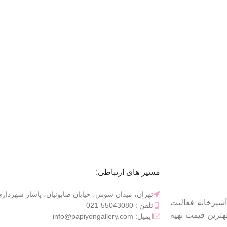
.
مسیر های ارتباطی:
تهران، میدان شوش، خیابان صابونیان، پاساژ شهرداری، طبقه 
شپزخانه فعالیت
تلفن : 55043080-021
بهترین قیمت تهیه
ایمیل: info@papiyongallery.com