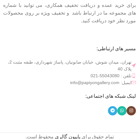
برای خرید عمده و دریافت تخفیف همکاری، می توانید با شماره
های مجموعه ما در ارتباط باشد و تخفیف ویژه بر روی محصولات
مورد نظر خود دریافت کنید.
مسیر های ارتباطی:
تهران، میدان شوش، خیابان صابونیان، پاساژ شهرداری، طبقه مثبت 2،
پلاک 40
تلفن : 55043080-021
ایمیل: info@papiyongallery.com
لینک شبکه های اجتماعی:
ظرف غذا
،
ظرف فریزری
،
تابه پیرکس
تمام حقوق برای
پاپیون گالری
محفوظ است.