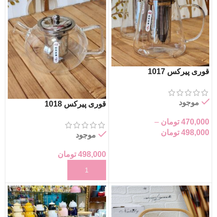
قوری پیرکس 1017
موجود
قوری پیرکس 1018
470,000
تومان
–
498,000
تومان
موجود
انتخاب گزینه‌ها
498,000
تومان
افزودن به سبد خرید