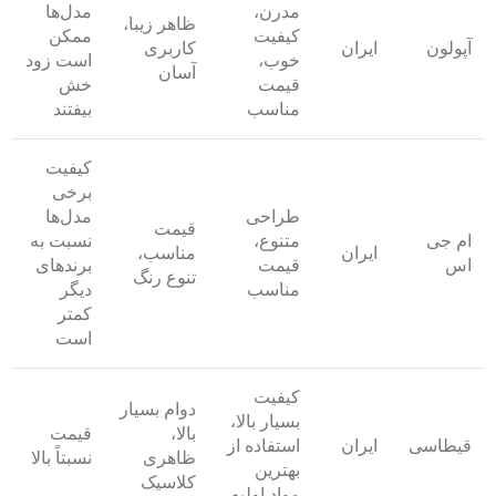
مدرن،
مدل‌ها
ظاهر زیبا،
کیفیت
ممکن
آپولون
ایران
کاربری
خوب،
است زود
آسان
قیمت
خش
مناسب
بیفتند
کیفیت
برخی
طراحی
مدل‌ها
قیمت
ام جی
متنوع،
نسبت به
ایران
مناسب،
اس
قیمت
برندهای
تنوع رنگ
مناسب
دیگر
کمتر
است
کیفیت
دوام بسیار
بسیار بالا،
بالا،
قیمت
قیطاسی
ایران
استفاده از
ظاهری
نسبتاً بالا
بهترین
کلاسیک
مواد اولیه