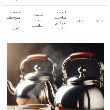
قیمت
کیفیت
قیمت
مناسب،
متوسط،
یونیک
چین
بسیار
طراحی
دوام
مناسب
ساده
پایین