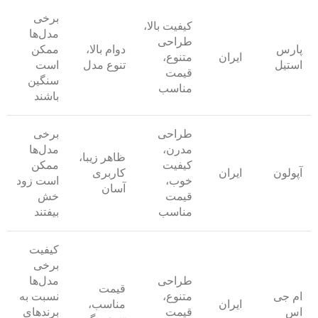
برخی
کیفیت بالا،
مدل‌ها
طراحی
پارس
دوام بالا،
ممکن
ایران
متنوع،
استیل
تنوع مدل
است
قیمت
سنگین
مناسب
باشند
طراحی
برخی
مدرن،
مدل‌ها
ظاهر زیبا،
کیفیت
ممکن
آپولون
ایران
کاربری
خوب،
است زود
آسان
قیمت
خش
مناسب
بیفتند
کیفیت
برخی
طراحی
مدل‌ها
قیمت
ام جی
متنوع،
نسبت به
ایران
مناسب،
اس
قیمت
برندهای