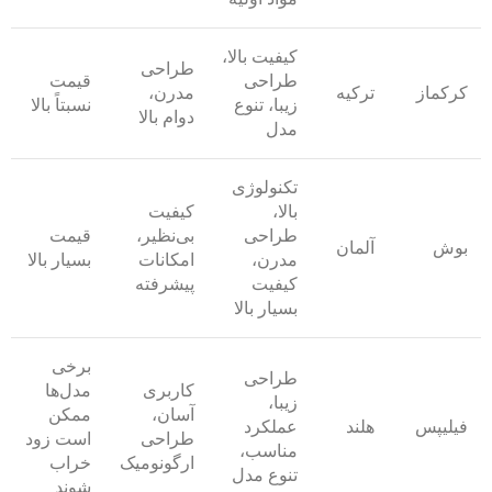
کیفیت بالا،
طراحی
طراحی
قیمت
کرکماز
ترکیه
مدرن،
زیبا، تنوع
نسبتاً بالا
دوام بالا
مدل
تکنولوژی
بالا،
کیفیت
طراحی
بی‌نظیر،
قیمت
بوش
آلمان
مدرن،
امکانات
بسیار بالا
کیفیت
پیشرفته
بسیار بالا
برخی
طراحی
کاربری
مدل‌ها
زیبا،
آسان،
ممکن
فیلیپس
هلند
عملکرد
طراحی
است زود
مناسب،
ارگونومیک
خراب
تنوع مدل
شوند