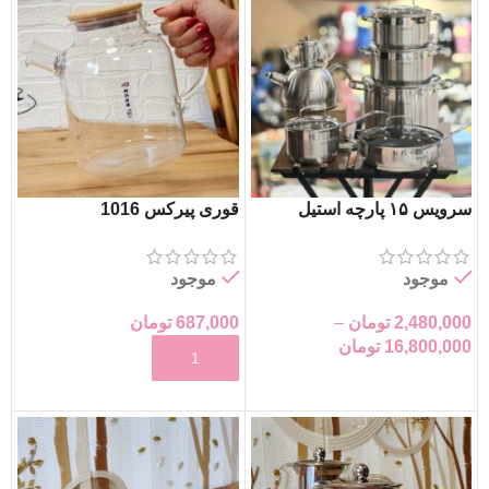
سرویس ۱۵ پارچه استیل
قوری پیرکس 1016
کرکماز
موجود
موجود
687,000
تومان
2,480,000
تومان
–
16,800,000
تومان
افزودن به سبد خرید
انتخاب گزینه‌ها