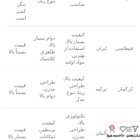
تنوع رنگ
مناسب
دیگر
کمتر
است
کیفیت
دوام بسیار
بسیار بالا،
بالا،
قیمت
قیطاسی
ایران
استفاده از
ظاهری
نسبتاً بالا
بهترین
کلاسیک
مواد اولیه
کیفیت بالا،
طراحی
طراحی
قیمت
کرکماز
ترکیه
مدرن،
زیبا، تنوع
نسبتاً بالا
دوام بالا
مدل
تکنولوژی
بالا،
کیفیت
0
طراحی
بی‌نظیر،
قیمت
بوش
آلمان
یلتر ها
منو
لیست علاقه‌مندی‌ها
سبد خرید
مدرن،
امکانات
بسیار بالا